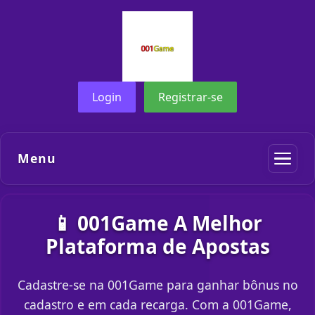
Login
Registrar-se
Menu
📱 001Game A Melhor
Plataforma de Apostas
Cadastre-se na 001Game para ganhar bônus no
cadastro e em cada recarga. Com a 001Game,