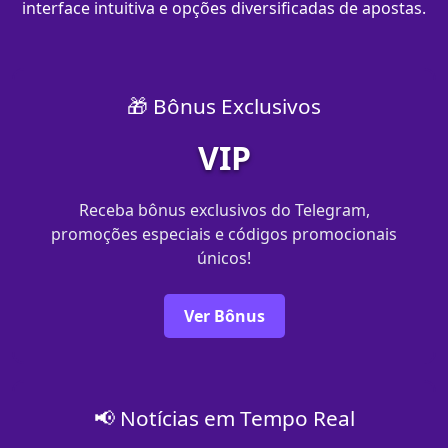
interface intuitiva e opções diversificadas de apostas.
🎁 Bônus Exclusivos
VIP
Receba bônus exclusivos do Telegram,
promoções especiais e códigos promocionais
únicos!
Ver Bônus
📢 Notícias em Tempo Real