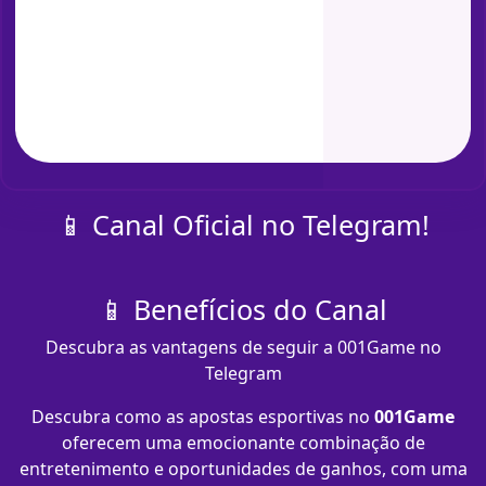
📱 Canal Oficial no Telegram!
📱 Benefícios do Canal
Descubra as vantagens de seguir a 001Game no
Telegram
Descubra como as apostas esportivas no
001Game
oferecem uma emocionante combinação de
entretenimento e oportunidades de ganhos, com uma