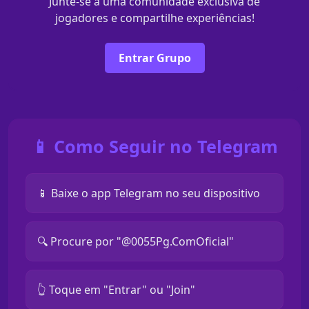
Junte-se a uma comunidade exclusiva de
jogadores e compartilhe experiências!
Entrar Grupo
📱 Como Seguir no Telegram
📱 Baixe o app Telegram no seu dispositivo
🔍 Procure por "@0055Pg.ComOficial"
👆 Toque em "Entrar" ou "Join"