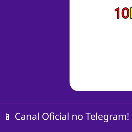
📱 Canal Oficial no Telegram!