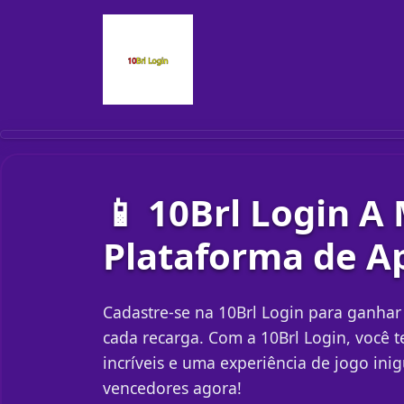
📱 10Brl Login A
Plataforma de A
Cadastre-se na 10Brl Login para ganha
cada recarga. Com a 10Brl Login, você
incríveis e uma experiência de jogo inig
vencedores agora!