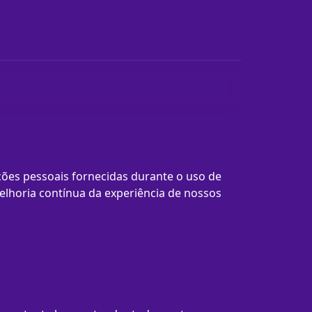
ções pessoais fornecidas durante o uso de
elhoria contínua da experiência de nossos