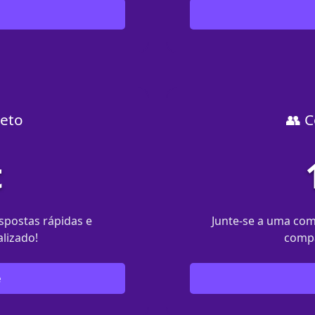
reto
👥 
t
espostas rápidas e
Junte-se a uma com
lizado!
compa
e