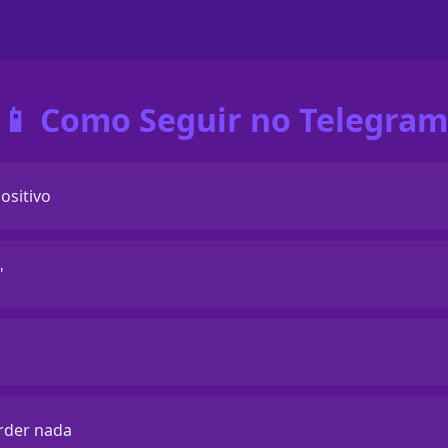
📱 Como Seguir no Telegram
ositivo
"
erder nada