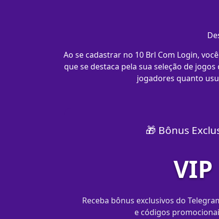
Des
Ao se cadastrar no 10 Brl Com Login, voc
que se destaca pela sua seleção de jogos 
jogadores quanto usuá
🎁 Bônus Exclu
VIP
Receba bônus exclusivos do Telegra
e códigos promocionai