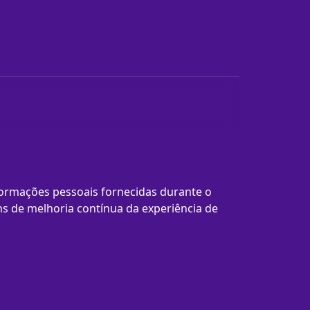
formações pessoais fornecidas durante o
ns de melhoria contínua da experiência de