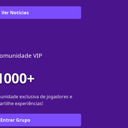
Ver Notícias
Comunidade VIP
1000+
unidade exclusiva de jogadores e
rtilhe experiências!
Entrar Grupo