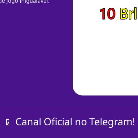
e jogo inigualável.
📱 Canal Oficial no Telegram!