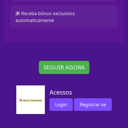
🎁 Receba bônus exclusivos
automaticamente
SEGUIR AGORA
Acessos
Login
Registrar-se