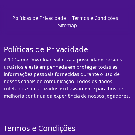
Políticas de Privacidade
Termos e Condições
Sitemap
Políticas de Privacidade
A 10 Game Download valoriza a privacidade de seus
usuários e está empenhada em proteger todas as
informações pessoais fornecidas durante o uso de
nossos canais de comunicação. Todos os dados
coletados são utilizados exclusivamente para fins de
melhoria contínua da experiência de nossos jogadores.
Termos e Condições