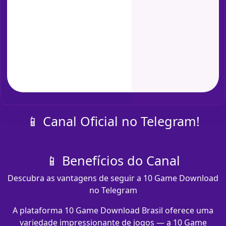
📱 Canal Oficial no Telegram!
📱 Benefícios do Canal
Descubra as vantagens de seguir a 10 Game Download
no Telegram
A plataforma 10 Game Download Brasil oferece uma
variedade impressionante de jogos — a 10 Game