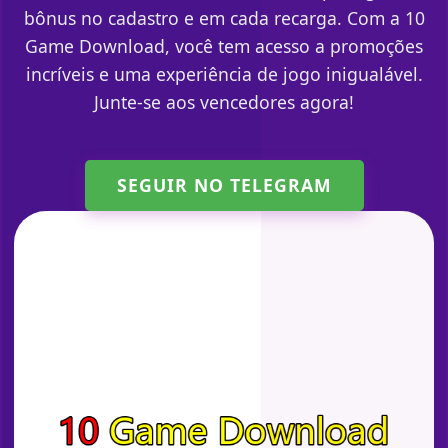
bônus no cadastro e em cada recarga. Com a 10
Game Download, você tem acesso a promoções
incríveis e uma experiência de jogo inigualável.
Junte-se aos vencedores agora!
SEGUIR NO TELEGRAM