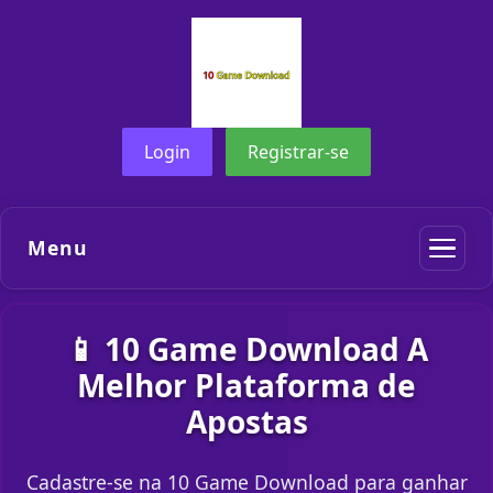
Login
Registrar-se
Menu
📱 10 Game Download A
Melhor Plataforma de
Apostas
Cadastre-se na 10 Game Download para ganhar