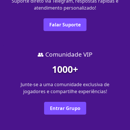
Suporte direto via Telegram, respostas rápidas e
atendimento personalizado!
Falar Suporte
👥 Comunidade VIP
1000+
Junte-se a uma comunidade exclusiva de
jogadores e compartilhe experiências!
Entrar Grupo