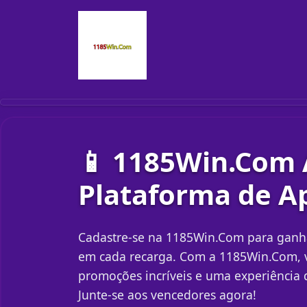
📱 1185Win.Com 
Plataforma de A
Cadastre-se na 1185Win.Com para ganh
em cada recarga. Com a 1185Win.Com, 
promoções incríveis e uma experiência d
Junte-se aos vencedores agora!