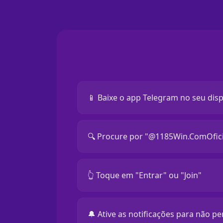
📱 Baixe o app Telegram no seu disp
🔍 Procure por "@1185Win.ComOfici
👆 Toque em "Entrar" ou "Join"
🔔 Ative as notificações para não p