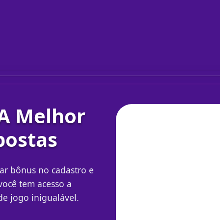
A Melhor
postas
ar bônus no cadastro e
você tem acesso a
e jogo inigualável.