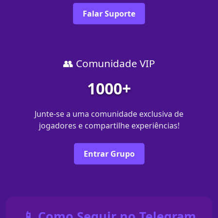
Falar Suporte
👥 Comunidade VIP
1000+
Junte-se a uma comunidade exclusiva de
jogadores e compartilhe experiências!
Entrar Grupo
📱 Como Seguir no Telegram