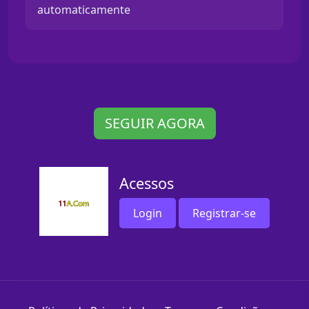
automaticamente
SEGUIR AGORA
Acessos
Login
Registrar-se