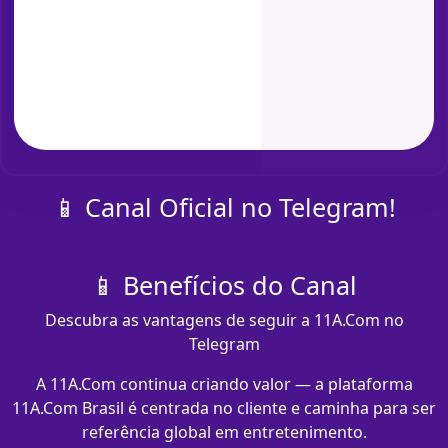
📱 Canal Oficial no Telegram!
📱 Benefícios do Canal
Descubra as vantagens de seguir a 11A.Com no
Telegram
A 11A.Com continua criando valor — a plataforma
11A.Com Brasil é centrada no cliente e caminha para ser
referência global em entretenimento.