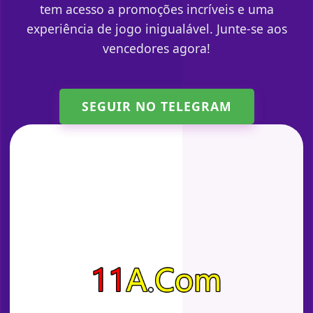
tem acesso a promoções incríveis e uma
experiência de jogo inigualável. Junte-se aos
vencedores agora!
SEGUIR NO TELEGRAM