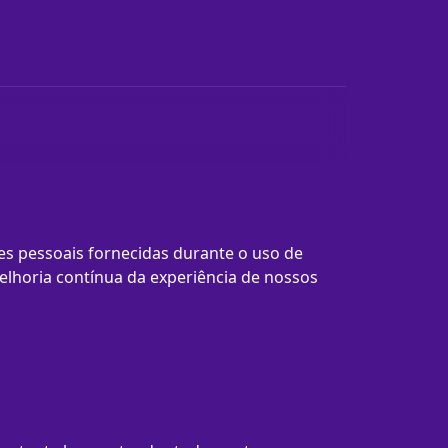
es pessoais fornecidas durante o uso de
elhoria contínua da experiência de nossos