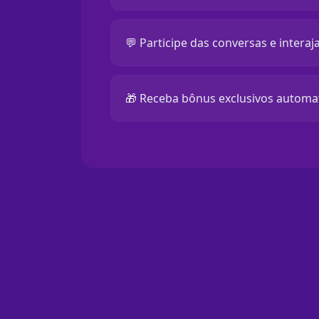
💬 Participe das conversas e interaj
🎁 Receba bônus exclusivos autom