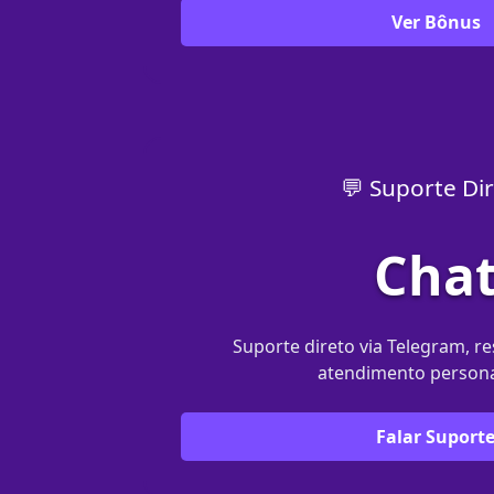
Ver Bônus
💬 Suporte Di
Cha
Suporte direto via Telegram, r
atendimento persona
Falar Suport