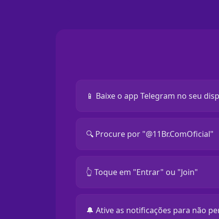
📱 Baixe o app Telegram no seu disp
🔍 Procure por "@11Br.ComOficial"
👆 Toque em "Entrar" ou "Join"
🔔 Ative as notificações para não p