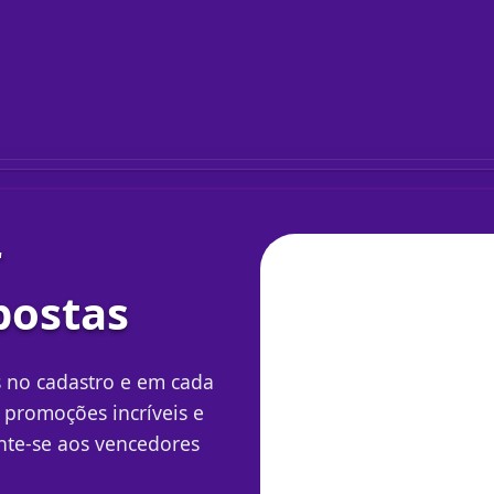
r
postas
 no cadastro e em cada
 promoções incríveis e
unte-se aos vencedores