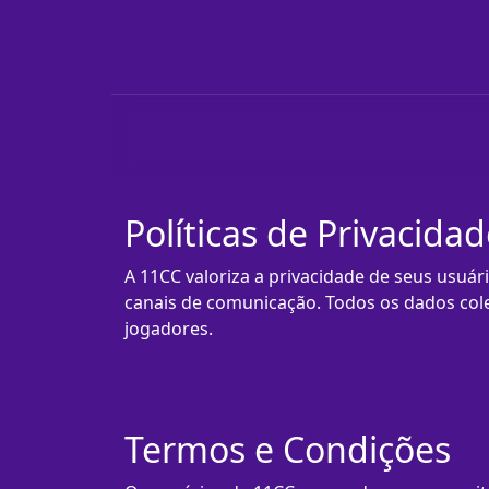
Políticas de Privacida
A 11CC valoriza a privacidade de seus usuá
canais de comunicação. Todos os dados cole
jogadores.
Termos e Condições