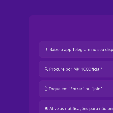
📱 Baixe o app Telegram no seu disp
🔍 Procure por "@11CCOficial"
👆 Toque em "Entrar" ou "Join"
🔔 Ative as notificações para não p