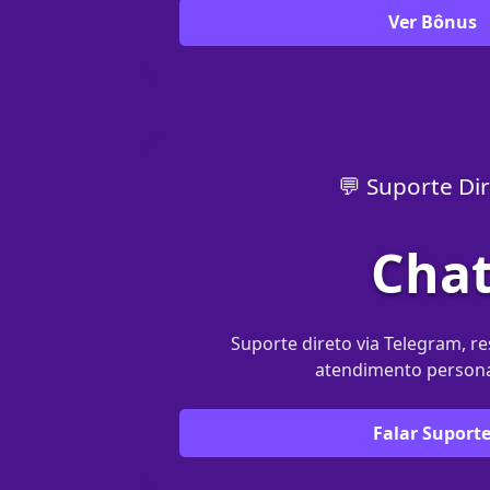
Ver Bônus
💬 Suporte Di
Cha
Suporte direto via Telegram, r
atendimento persona
Falar Suport