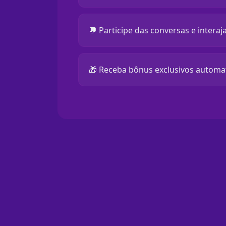
💬 Participe das conversas e interaj
🎁 Receba bônus exclusivos autom