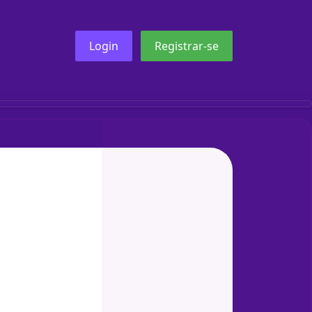
Login
Registrar-se