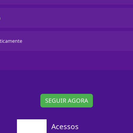
a
aticamente
SEGUIR AGORA
Acessos