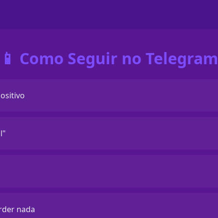
📱 Como Seguir no Telegram
ositivo
l"
erder nada