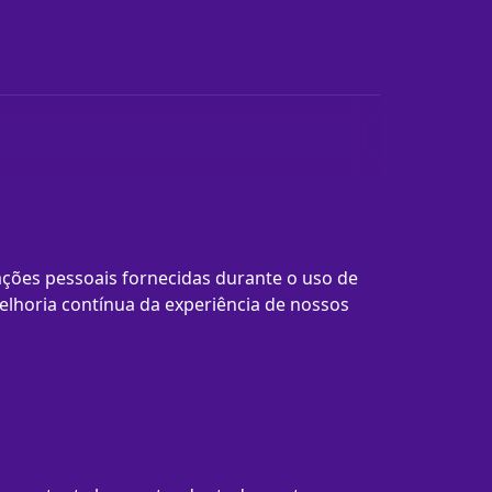
ações pessoais fornecidas durante o uso de
elhoria contínua da experiência de nossos