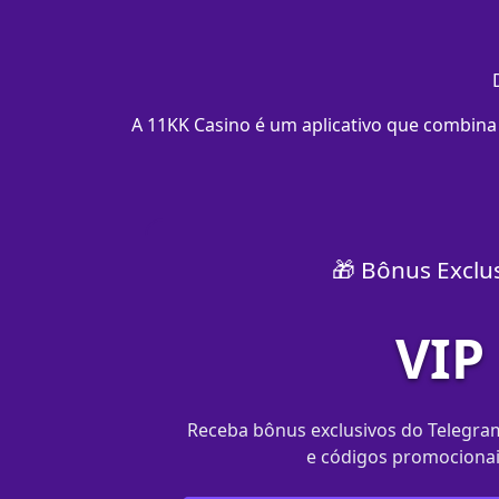
A 11KK Casino é um aplicativo que combina 
🎁 Bônus Exclu
VIP
Receba bônus exclusivos do Telegra
e códigos promocionai