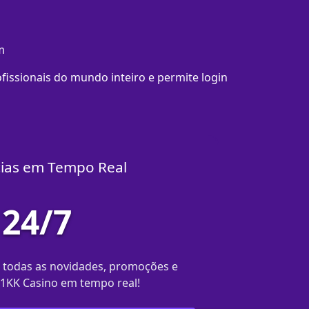
m
fissionais do mundo inteiro e permite login
cias em Tempo Real
24/7
e todas as novidades, promoções e
11KK Casino em tempo real!