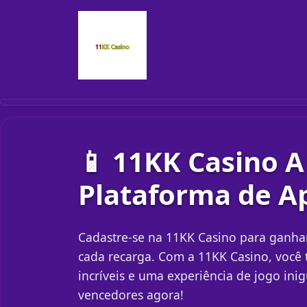
📱 11KK Casino 
Plataforma de A
Cadastre-se na 11KK Casino para ganha
cada recarga. Com a 11KK Casino, você
incríveis e uma experiência de jogo inig
vencedores agora!