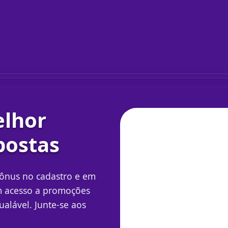
elhor
postas
ônus no cadastro e em
m acesso a promoções
ualável. Junte-se aos