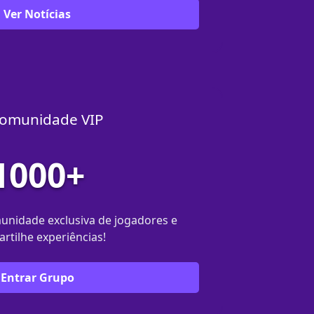
Ver Notícias
Comunidade VIP
1000+
unidade exclusiva de jogadores e
rtilhe experiências!
Entrar Grupo