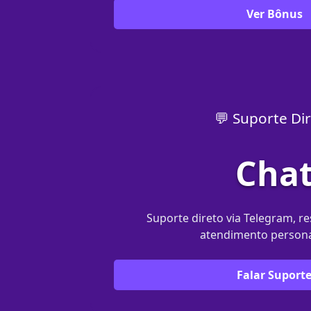
Ver Bônus
💬 Suporte Di
Cha
Suporte direto via Telegram, r
atendimento persona
Falar Suport