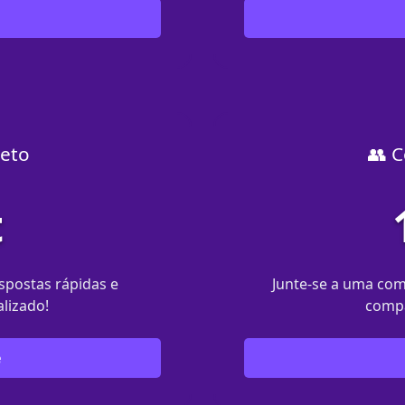
reto
👥 
t
espostas rápidas e
Junte-se a uma com
lizado!
compa
e