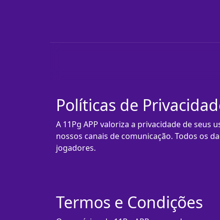
Políticas de Privacida
A 11Pg APP valoriza a privacidade de seus 
nossos canais de comunicação. Todos os dad
jogadores.
Termos e Condições