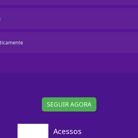
a
aticamente
SEGUIR AGORA
Acessos