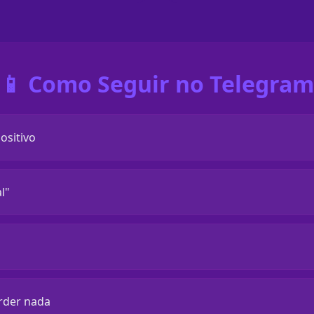
📱 Como Seguir no Telegram
ositivo
l"
erder nada