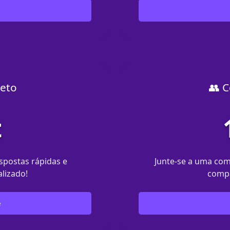
reto
👥 
t
espostas rápidas e
Junte-se a uma com
lizado!
compa
e