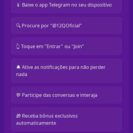
📱 Baixe o app Telegram no seu dispositivo
🔍 Procure por "@12QOficial"
👆 Toque em "Entrar" ou "Join"
🔔 Ative as notificações para não perder
nada
💬 Participe das conversas e interaja
🎁 Receba bônus exclusivos
automaticamente