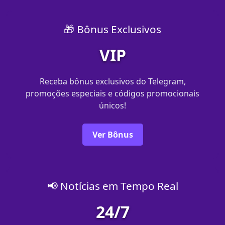
🎁 Bônus Exclusivos
VIP
Receba bônus exclusivos do Telegram,
promoções especiais e códigos promocionais
únicos!
Ver Bônus
📢 Notícias em Tempo Real
24/7