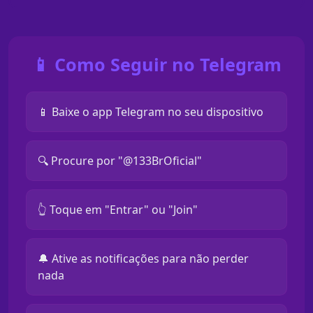
📱 Como Seguir no Telegram
📱 Baixe o app Telegram no seu dispositivo
🔍 Procure por "@133BrOficial"
👆 Toque em "Entrar" ou "Join"
🔔 Ative as notificações para não perder
nada