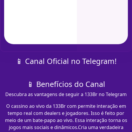
📱 Canal Oficial no Telegram!
📱 Benefícios do Canal
Descubra as vantagens de seguir a 133Br no Telegram
O cassino ao vivo da 133Br com​ permite interação em
tempo real com dealers e jogadores. Isso é feito por
meio de um bate-papo ao vivo. Essa interação torna os
jogos mais sociais e dinâmicos.Cria uma verdadeira