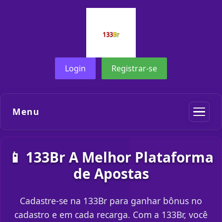
Login
Registrar-se
Menu
📱 133Br A Melhor Plataforma
de Apostas
Cadastre-se na 133Br para ganhar bônus no
cadastro e em cada recarga. Com a 133Br, você