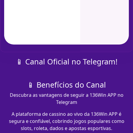
📱 Canal Oficial no Telegram!
📱 Benefícios do Canal
Descubra as vantagens de seguir a 136Win APP no
Telegram
A plataforma de cassino ao vivo da 136Win APP é
segura e confiável, cobrindo jogos populares como
slots, roleta, dados e apostas esportivas.