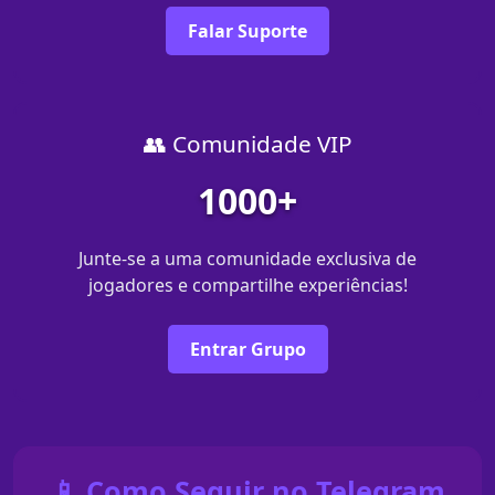
Falar Suporte
👥 Comunidade VIP
1000+
Junte-se a uma comunidade exclusiva de
jogadores e compartilhe experiências!
Entrar Grupo
📱 Como Seguir no Telegram