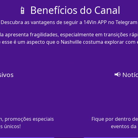
📱 Benefícios do Canal
Descubra as vantagens de seguir a 14Vin APP no Telegram
a apresenta fragilidades, especialmente em transições rápi
e esse é um aspecto que o Nashville costuma explorar com e
sivos
📢 Notí
m, promoções especiais
Fique por dentro d
s únicos!
eventos da