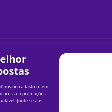
Melhor
postas
bônus no cadastro e em
em acesso a promoções
ualável. Junte-se aos