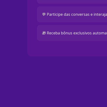
💬 Participe das conversas e interaj
🎁 Receba bônus exclusivos autom