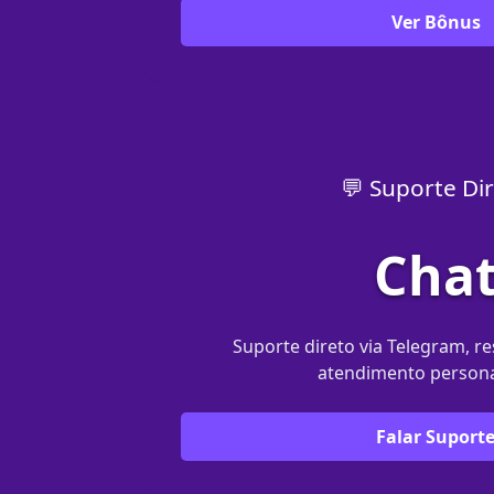
Ver Bônus
💬 Suporte Di
Cha
Suporte direto via Telegram, r
atendimento persona
Falar Suport