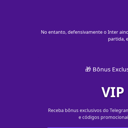
No entanto, defensivamente o Inter aind
partida, 
🎁 Bônus Exclu
VIP
Receba bônus exclusivos do Telegra
e códigos promocionai