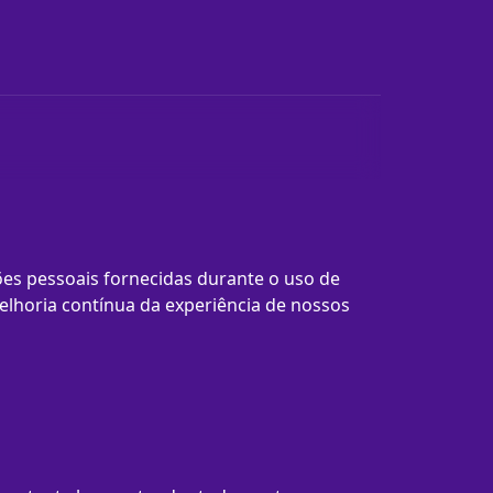
ões pessoais fornecidas durante o uso de
elhoria contínua da experiência de nossos