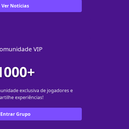
Ver Notícias
Comunidade VIP
1000+
unidade exclusiva de jogadores e
rtilhe experiências!
Entrar Grupo