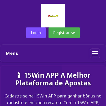
Login
Registrar-se
Menu
📱 15Win APP A Melhor
Plataforma de Apostas
Cadastre-se na 15Win APP para ganhar bônus no
cadastro e em cada recarga. Com a 15Win APP,