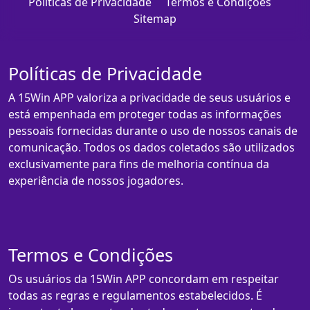
Políticas de Privacidade
Termos e Condições
Sitemap
Políticas de Privacidade
A 15Win APP valoriza a privacidade de seus usuários e
está empenhada em proteger todas as informações
pessoais fornecidas durante o uso de nossos canais de
comunicação. Todos os dados coletados são utilizados
exclusivamente para fins de melhoria contínua da
experiência de nossos jogadores.
Termos e Condições
Os usuários da 15Win APP concordam em respeitar
todas as regras e regulamentos estabelecidos. É