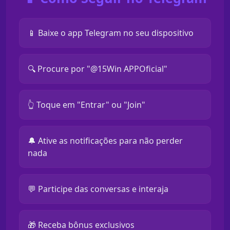
📱 Baixe o app Telegram no seu dispositivo
🔍 Procure por "@15Win APPOficial"
👆 Toque em "Entrar" ou "Join"
🔔 Ative as notificações para não perder
nada
💬 Participe das conversas e interaja
🎁 Receba bônus exclusivos