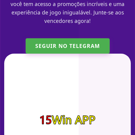
você tem acesso a promoções incríveis e uma
experiência de jogo inigualável. Junte-se aos
vencedores agora!
SEGUIR NO TELEGRAM