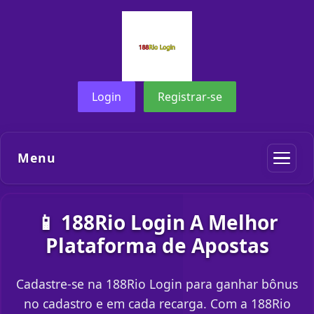
Login
Registrar-se
Menu
📱 188Rio Login A Melhor
Plataforma de Apostas
Cadastre-se na 188Rio Login para ganhar bônus
no cadastro e em cada recarga. Com a 188Rio