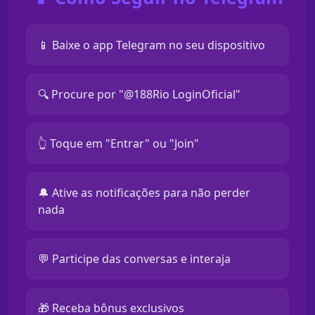
📱 Baixe o app Telegram no seu dispositivo
🔍 Procure por "@188Rio LoginOficial"
👆 Toque em "Entrar" ou "Join"
🔔 Ative as notificações para não perder
nada
💬 Participe das conversas e interaja
🎁 Receba bônus exclusivos