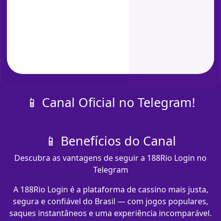
📱 Canal Oficial no Telegram!
📱 Benefícios do Canal
Descubra as vantagens de seguir a 188Rio Login no
Telegram
A 188Rio Login é a plataforma de cassino mais justa,
segura e confiável do Brasil — com jogos populares,
saques instantâneos e uma experiência incomparável.