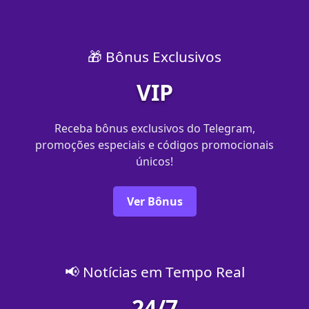
🎁 Bônus Exclusivos
VIP
Receba bônus exclusivos do Telegram,
promoções especiais e códigos promocionais
únicos!
Ver Bônus
📢 Notícias em Tempo Real
24/7