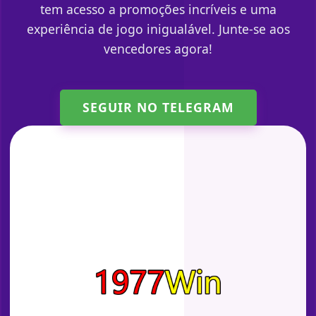
tem acesso a promoções incríveis e uma
experiência de jogo inigualável. Junte-se aos
vencedores agora!
SEGUIR NO TELEGRAM