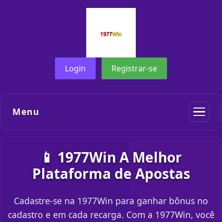
Login
Registrar-se
Menu
📱 1977Win A Melhor
Plataforma de Apostas
Cadastre-se na 1977Win para ganhar bônus no
cadastro e em cada recarga. Com a 1977Win, você