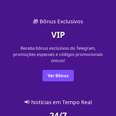
🎁 Bônus Exclusivos
VIP
Receba bônus exclusivos do Telegram,
promoções especiais e códigos promocionais
únicos!
Ver Bônus
📢 Notícias em Tempo Real
24/7