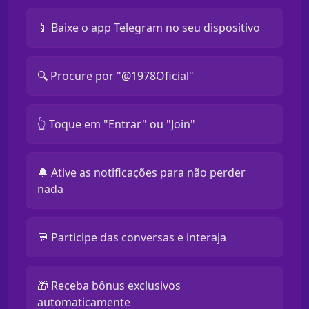
📱 Baixe o app Telegram no seu dispositivo
🔍 Procure por "@1978Oficial"
👆 Toque em "Entrar" ou "Join"
🔔 Ative as notificações para não perder
nada
💬 Participe das conversas e interaja
🎁 Receba bônus exclusivos
automaticamente