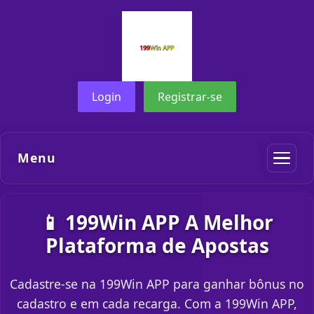
Login
Registrar-se
Menu
📱 199Win APP A Melhor
Plataforma de Apostas
Cadastre-se na 199Win APP para ganhar bônus no
cadastro e em cada recarga. Com a 199Win APP,