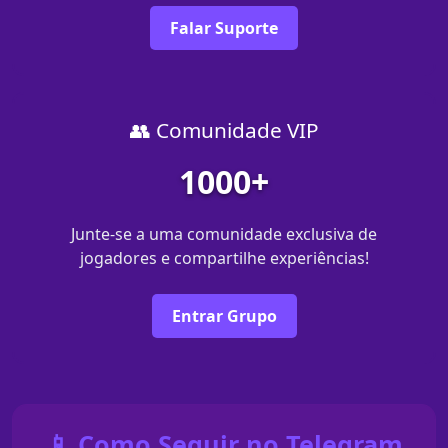
Falar Suporte
👥 Comunidade VIP
1000+
Junte-se a uma comunidade exclusiva de
jogadores e compartilhe experiências!
Entrar Grupo
📱 Como Seguir no Telegram