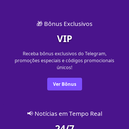
🎁 Bônus Exclusivos
VIP
Receba bônus exclusivos do Telegram,
promoções especiais e códigos promocionais
únicos!
Ver Bônus
📢 Notícias em Tempo Real
24/7