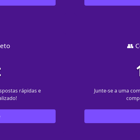
reto
👥 
t
espostas rápidas e
Junte-se a uma com
lizado!
compa
e