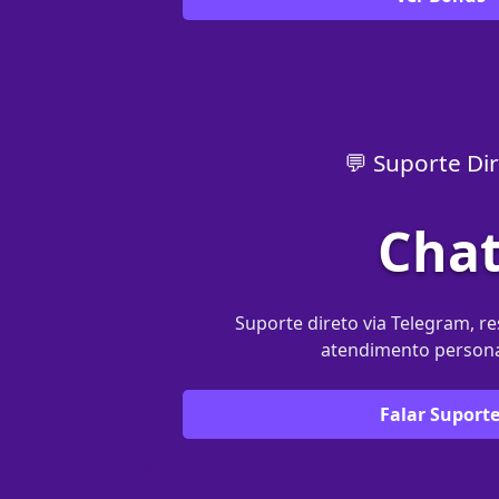
💬 Suporte Di
Cha
Suporte direto via Telegram, r
atendimento persona
Falar Suport