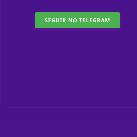
SEGUIR NO TELEGRAM