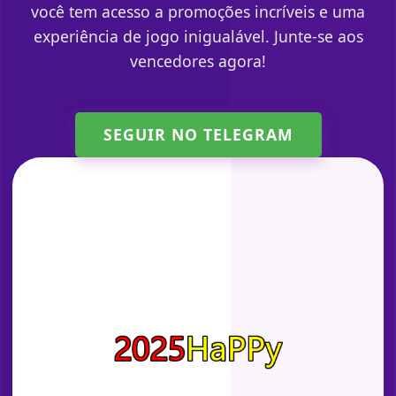
você tem acesso a promoções incríveis e uma
experiência de jogo inigualável. Junte-se aos
vencedores agora!
SEGUIR NO TELEGRAM