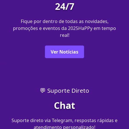
24/7
Fique por dentro de todas as novidades,
promoções e eventos da 2025HaPPy em tempo
real!
Ver Notícias
💬 Suporte Direto
Chat
Suporte direto via Telegram, respostas rápidas e
atendimento personalizado!