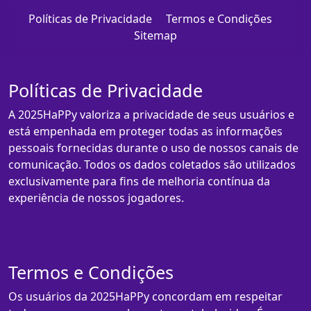
Políticas de Privacidade
Termos e Condições
Sitemap
Políticas de Privacidade
A 2025HaPPy valoriza a privacidade de seus usuários e
está empenhada em proteger todas as informações
pessoais fornecidas durante o uso de nossos canais de
comunicação. Todos os dados coletados são utilizados
exclusivamente para fins de melhoria contínua da
experiência de nossos jogadores.
Termos e Condições
Os usuários da 2025HaPPy concordam em respeitar