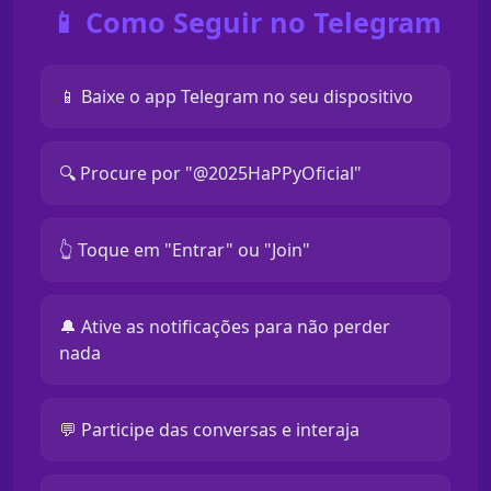
📱 Como Seguir no Telegram
📱 Baixe o app Telegram no seu dispositivo
🔍 Procure por "@2025HaPPyOficial"
👆 Toque em "Entrar" ou "Join"
🔔 Ative as notificações para não perder
nada
💬 Participe das conversas e interaja