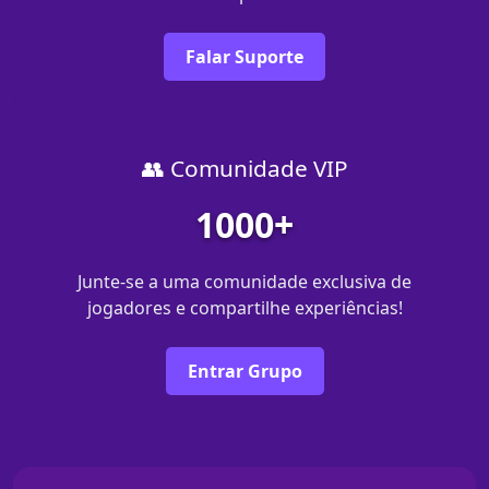
Falar Suporte
👥 Comunidade VIP
1000+
Junte-se a uma comunidade exclusiva de
jogadores e compartilhe experiências!
Entrar Grupo