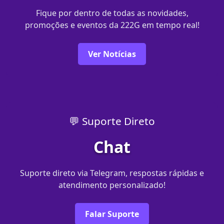
Fique por dentro de todas as novidades,
promoções e eventos da 222G em tempo real!
Ver Notícias
💬 Suporte Direto
Chat
Suporte direto via Telegram, respostas rápidas e
atendimento personalizado!
Falar Suporte