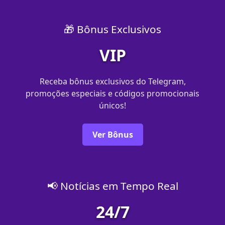
🎁 Bônus Exclusivos
VIP
Receba bônus exclusivos do Telegram,
promoções especiais e códigos promocionais
únicos!
Ver Bônus
📢 Notícias em Tempo Real
24/7