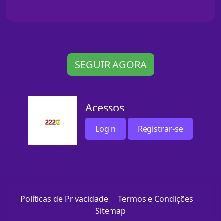
SEGUIR AGORA
Acessos
Login
Registrar-se
Políticas de Privacidade
Termos e Condições
Sitemap