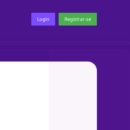
Login
Registrar-se