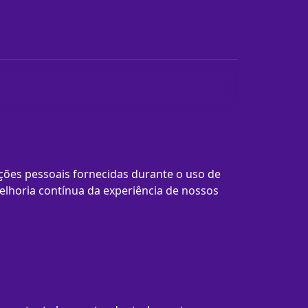
ções pessoais fornecidas durante o uso de
elhoria contínua da experiência de nossos