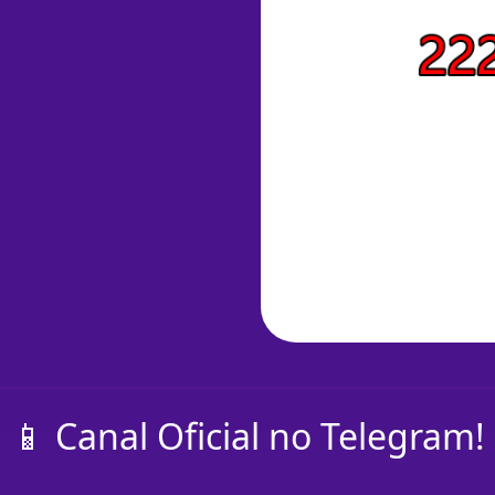
📱 Canal Oficial no Telegram!