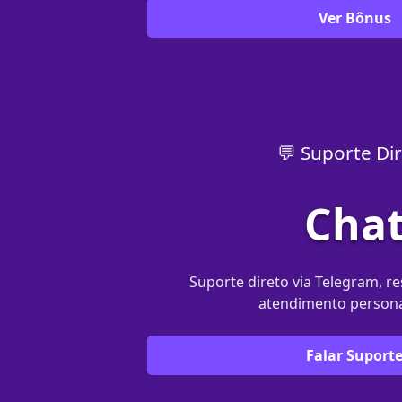
Ver Bônus
💬 Suporte Di
Cha
Suporte direto via Telegram, r
atendimento persona
Falar Suport