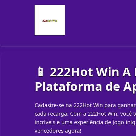
📱 222Hot Win A
Plataforma de A
Cadastre-se na 222Hot Win para ganhar
cada recarga. Com a 222Hot Win, você 
incríveis e uma experiência de jogo inig
vencedores agora!