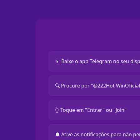
📱 Baixe o app Telegram no seu disp
🔍 Procure por "@222Hot WinOficial
👆 Toque em "Entrar" ou "Join"
🔔 Ative as notificações para não p