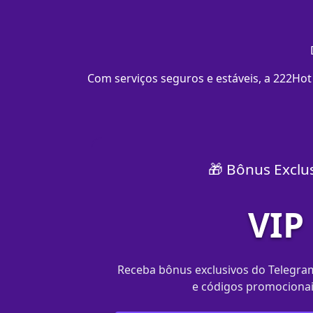
Com serviços seguros e estáveis, a 222Hot
🎁 Bônus Exclu
VIP
Receba bônus exclusivos do Telegra
e códigos promocionai