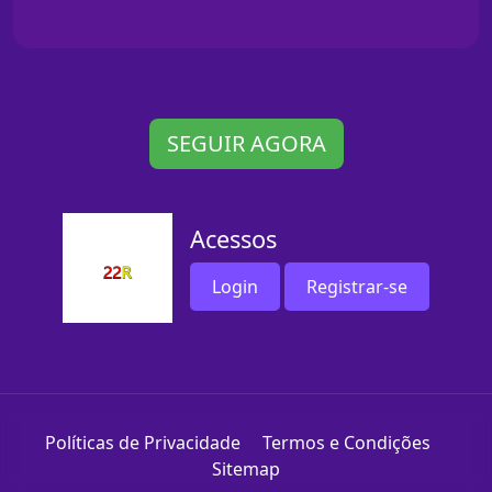
SEGUIR AGORA
Acessos
Login
Registrar-se
Políticas de Privacidade
Termos e Condições
Sitemap