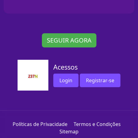
SEGUIR AGORA
Acessos
Login
Registrar-se
Políticas de Privacidade
Termos e Condições
Sitemap