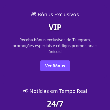
🎁 Bônus Exclusivos
VIP
Receba bônus exclusivos do Telegram,
promoções especiais e códigos promocionais
únicos!
Ver Bônus
📢 Notícias em Tempo Real
24/7