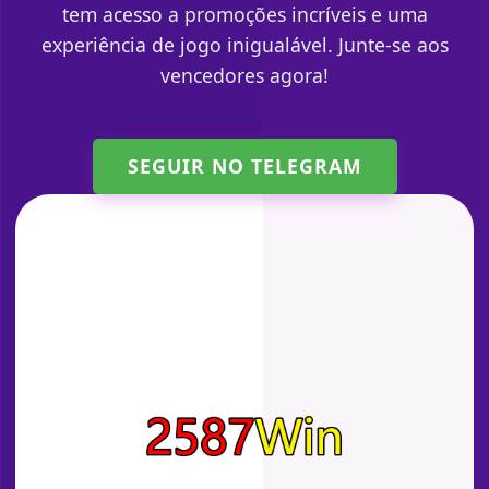
tem acesso a promoções incríveis e uma
experiência de jogo inigualável. Junte-se aos
vencedores agora!
SEGUIR NO TELEGRAM