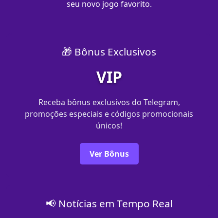
seu novo jogo favorito.
🎁 Bônus Exclusivos
VIP
Receba bônus exclusivos do Telegram,
promoções especiais e códigos promocionais
únicos!
Ver Bônus
📢 Notícias em Tempo Real