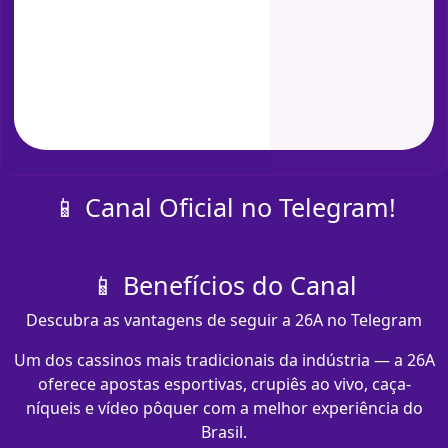
📱 Canal Oficial no Telegram!
📱 Benefícios do Canal
Descubra as vantagens de seguir a 26A no Telegram
Um dos cassinos mais tradicionais da indústria — a 26A
oferece apostas esportivas, crupiês ao vivo, caça-
níqueis e vídeo pôquer com a melhor experiência do
Brasil.