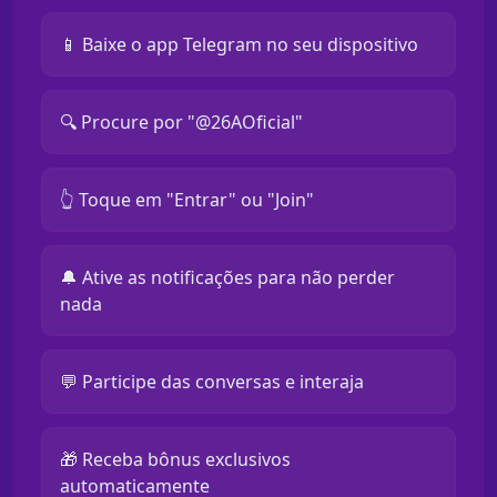
📱 Baixe o app Telegram no seu dispositivo
🔍 Procure por "@26AOficial"
👆 Toque em "Entrar" ou "Join"
🔔 Ative as notificações para não perder
nada
💬 Participe das conversas e interaja
🎁 Receba bônus exclusivos
automaticamente