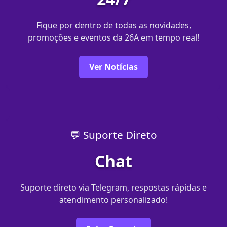
Fique por dentro de todas as novidades,
promoções e eventos da 26A em tempo real!
Ver Notícias
💬 Suporte Direto
Chat
Suporte direto via Telegram, respostas rápidas e
atendimento personalizado!