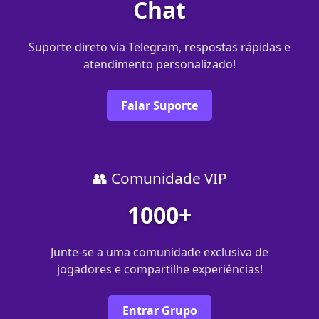
Chat
Suporte direto via Telegram, respostas rápidas e
atendimento personalizado!
Falar Suporte
👥 Comunidade VIP
1000+
Junte-se a uma comunidade exclusiva de
jogadores e compartilhe experiências!
Entrar Grupo