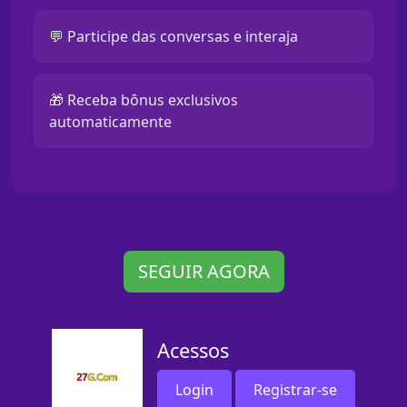
💬 Participe das conversas e interaja
🎁 Receba bônus exclusivos
automaticamente
SEGUIR AGORA
Acessos
Login
Registrar-se