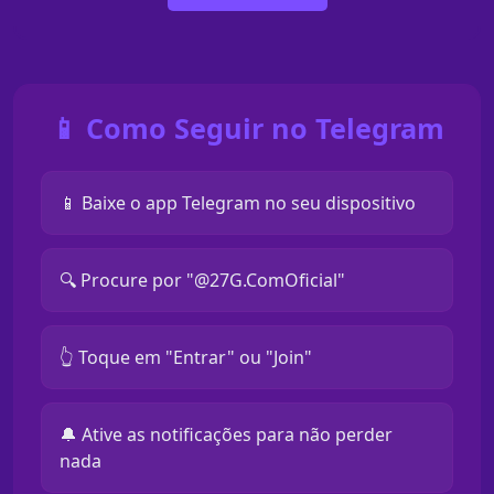
📱 Como Seguir no Telegram
📱 Baixe o app Telegram no seu dispositivo
🔍 Procure por "@27G.ComOficial"
👆 Toque em "Entrar" ou "Join"
🔔 Ative as notificações para não perder
nada