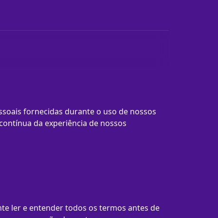
ssoais fornecidas durante o uso de nossos
 contínua da experiência de nossos
te ler e entender todos os termos antes de