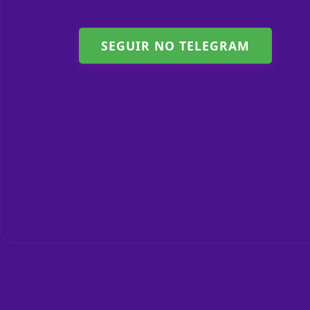
SEGUIR NO TELEGRAM