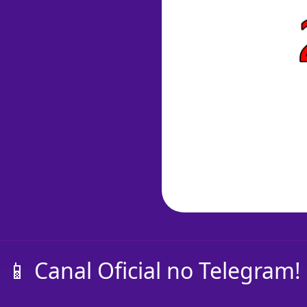
📱 Canal Oficial no Telegram!