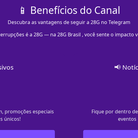
📱 Benefícios do Canal
Descubra as vantagens de seguir a 28G no Telegram
errupções é a 28G — na 28G Brasil , você sente o impacto vi
sivos
📢 Notí
m, promoções especiais
Fique por dentro d
s únicos!
eventos