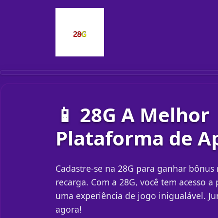
📱 28G A Melhor
Plataforma de A
Cadastre-se na 28G para ganhar bônus 
recarga. Com a 28G, você tem acesso a 
uma experiência de jogo inigualável. J
agora!