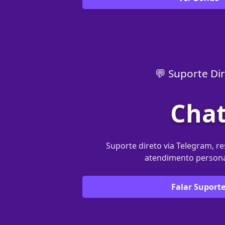
💬 Suporte Di
Cha
Suporte direto via Telegram, r
atendimento persona
Falar Suport