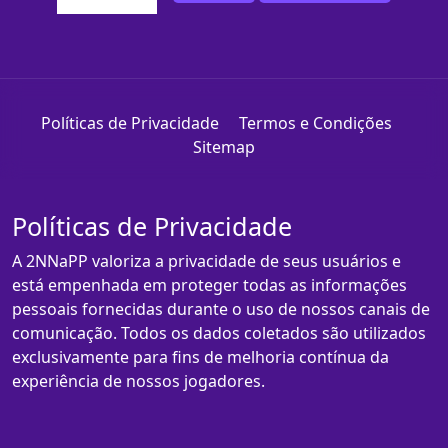
Políticas de Privacidade
Termos e Condições
Sitemap
Políticas de Privacidade
A 2NNaPP valoriza a privacidade de seus usuários e
está empenhada em proteger todas as informações
pessoais fornecidas durante o uso de nossos canais de
comunicação. Todos os dados coletados são utilizados
exclusivamente para fins de melhoria contínua da
experiência de nossos jogadores.