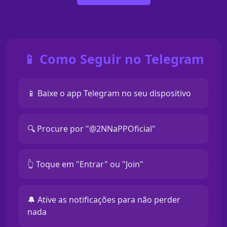
📱 Como Seguir no Telegram
📱 Baixe o app Telegram no seu dispositivo
🔍 Procure por "@2NNaPPOficial"
👆 Toque em "Entrar" ou "Join"
🔔 Ative as notificações para não perder
nada