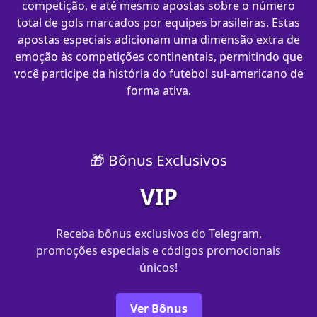
competição, e até mesmo apostas sobre o número
total de gols marcados por equipes brasileiras. Estas
apostas especiais adicionam uma dimensão extra de
emoção às competições continentais, permitindo que
você participe da história do futebol sul-americano de
forma ativa.
🎁 Bônus Exclusivos
VIP
Receba bônus exclusivos do Telegram,
promoções especiais e códigos promocionais
únicos!
Ver Bônus