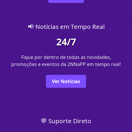
📢 Notícias em Tempo Real
24/7
Fique por dentro de todas as novidades,
promoções e eventos da 2NNaPP em tempo real!
Ver Notícias
💬 Suporte Direto