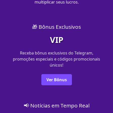
multiplicar seus lucros.
🎁 Bônus Exclusivos
VIP
Receba bônus exclusivos do Telegram,
promoções especiais e códigos promocionais
únicos!
Ver Bônus
📢 Notícias em Tempo Real