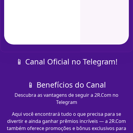
📱 Canal Oficial no Telegram!
📱 Benefícios do Canal
Descubra as vantagens de seguir a 2R.Com no
Telegram
Aqui você encontrará tudo o que precisa para se
divertir e ainda ganhar prêmios incríveis — a 2R.Com
também oferece promoções e bônus exclusivos para