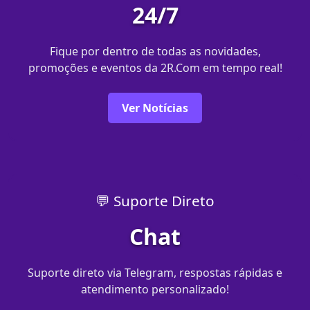
24/7
Fique por dentro de todas as novidades,
promoções e eventos da 2R.Com em tempo real!
Ver Notícias
💬 Suporte Direto
Chat
Suporte direto via Telegram, respostas rápidas e
atendimento personalizado!