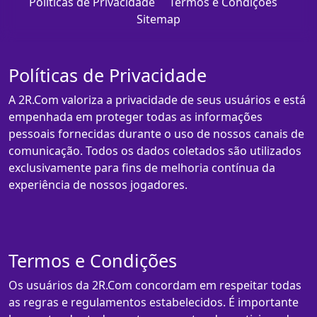
Políticas de Privacidade
Termos e Condições
Sitemap
Políticas de Privacidade
A 2R.Com valoriza a privacidade de seus usuários e está
empenhada em proteger todas as informações
pessoais fornecidas durante o uso de nossos canais de
comunicação. Todos os dados coletados são utilizados
exclusivamente para fins de melhoria contínua da
experiência de nossos jogadores.
Termos e Condições
Os usuários da 2R.Com concordam em respeitar todas
as regras e regulamentos estabelecidos. É importante