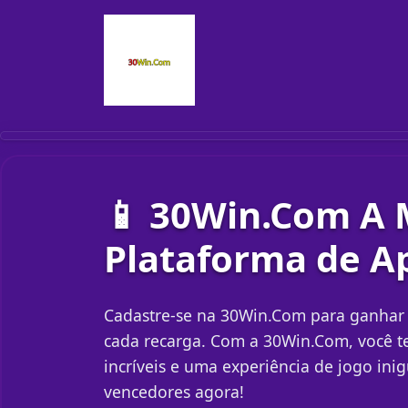
📱 30Win.Com A 
Plataforma de A
Cadastre-se na 30Win.Com para ganhar
cada recarga. Com a 30Win.Com, você 
incríveis e uma experiência de jogo inig
vencedores agora!