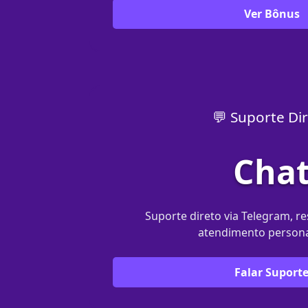
Ver Bônus
💬 Suporte Di
Cha
Suporte direto via Telegram, r
atendimento persona
Falar Suport