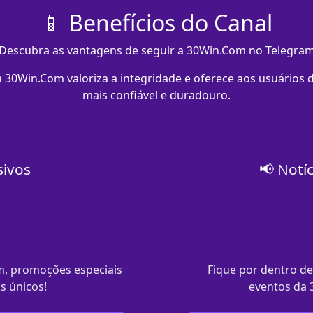
📱 Benefícios do Canal
Descubra as vantagens de seguir a 30Win.Com no Telegra
a 30Win.Com valoriza a integridade e oferece aos usuários
mais confiável e duradouro.
sivos
📢 Notí
m, promoções especiais
Fique por dentro d
s únicos!
eventos da 