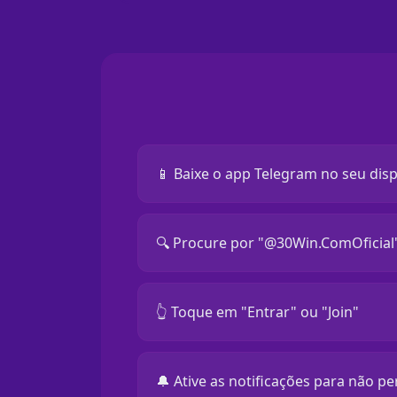
📱 Baixe o app Telegram no seu disp
🔍 Procure por "@30Win.ComOficial
👆 Toque em "Entrar" ou "Join"
🔔 Ative as notificações para não p