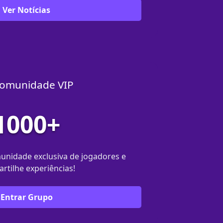
Ver Notícias
Comunidade VIP
1000+
unidade exclusiva de jogadores e
rtilhe experiências!
Entrar Grupo