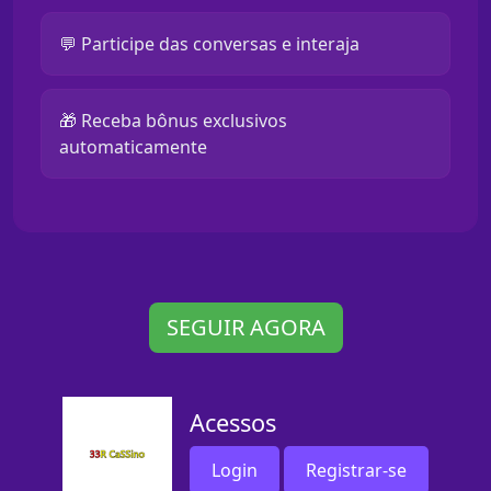
💬 Participe das conversas e interaja
🎁 Receba bônus exclusivos
automaticamente
SEGUIR AGORA
Acessos
Login
Registrar-se