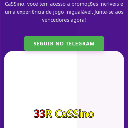
CaSSino, você tem acesso a promoções incríveis e
uma experiência de jogo inigualável. Junte-se aos
vencedores agora!
SEGUIR NO TELEGRAM