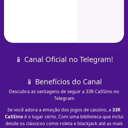
📱 Canal Oficial no Telegram!
📱 Benefícios do Canal
Descubra as vantagens de seguir a 33R CaSSino no
Telegram
Se você adora a emoção dos jogos de cassino, a
33R
CaSSino
é o lugar certo. Com uma biblioteca que inclui
desde os clássicos como roleta e blackjack até as mais