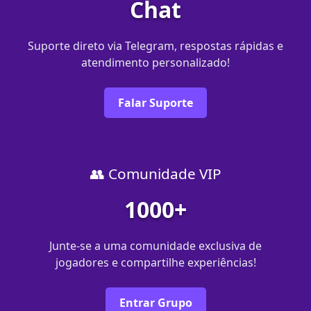
Chat
Suporte direto via Telegram, respostas rápidas e
atendimento personalizado!
Falar Suporte
👥 Comunidade VIP
1000+
Junte-se a uma comunidade exclusiva de
jogadores e compartilhe experiências!
Entrar Grupo