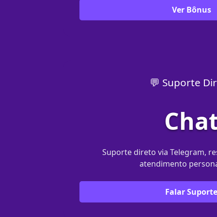
Ver Bônus
💬 Suporte Di
Cha
Suporte direto via Telegram, r
atendimento persona
Falar Suport