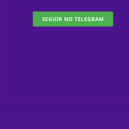
SEGUIR NO TELEGRAM