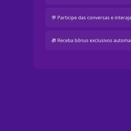
💬 Participe das conversas e interaj
🎁 Receba bônus exclusivos autom