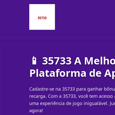
📱 35733 A Melh
Plataforma de A
Cadastre-se na 35733 para ganhar bônu
recarga. Com a 35733, você tem acesso 
uma experiência de jogo inigualável. J
agora!