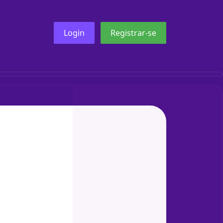
Login
Registrar-se