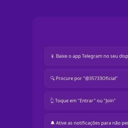
📱 Baixe o app Telegram no seu disp
🔍 Procure por "@35733Oficial"
👆 Toque em "Entrar" ou "Join"
🔔 Ative as notificações para não p