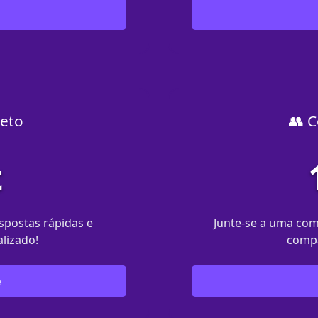
reto
👥 
t
espostas rápidas e
Junte-se a uma com
lizado!
compa
e