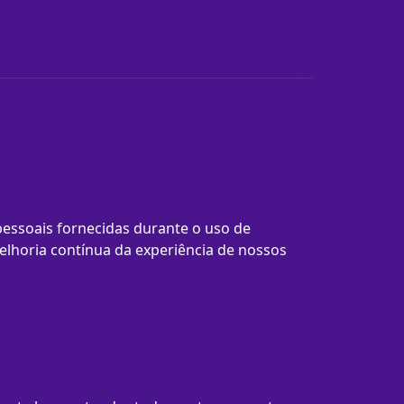
pessoais fornecidas durante o uso de
elhoria contínua da experiência de nossos