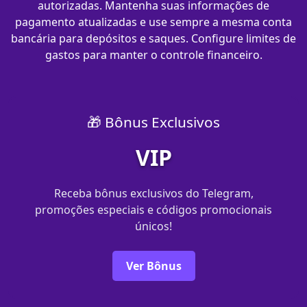
autorizadas. Mantenha suas informações de
pagamento atualizadas e use sempre a mesma conta
bancária para depósitos e saques. Configure limites de
gastos para manter o controle financeiro.
🎁 Bônus Exclusivos
VIP
Receba bônus exclusivos do Telegram,
promoções especiais e códigos promocionais
únicos!
Ver Bônus