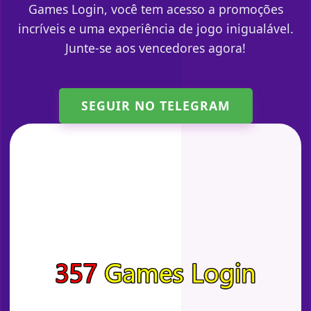
Games Login, você tem acesso a promoções
incríveis e uma experiência de jogo inigualável.
Junte-se aos vencedores agora!
SEGUIR NO TELEGRAM