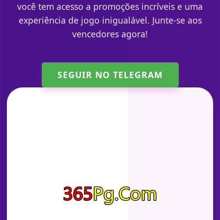
você tem acesso a promoções incríveis e uma
experiência de jogo inigualável. Junte-se aos
vencedores agora!
SEGUIR NO TELEGRAM