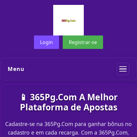
Login
Registrar-se
Menu
📱 365Pg.Com A Melhor
Plataforma de Apostas
Cadastre-se na 365Pg.Com para ganhar bônus no
cadastro e em cada recarga. Com a 365Pg.Com,