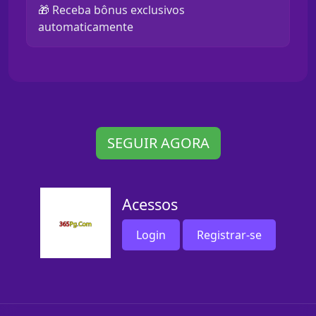
🎁 Receba bônus exclusivos
automaticamente
SEGUIR AGORA
Acessos
Login
Registrar-se