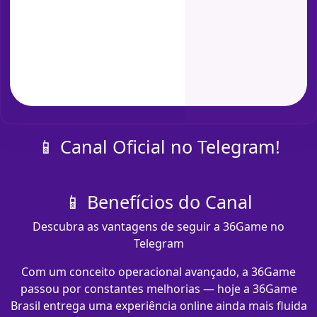
📱 Canal Oficial no Telegram!
📱 Benefícios do Canal
Descubra as vantagens de seguir a 36Game no
Telegram
Com um conceito operacional avançado, a 36Game
passou por constantes melhorias — hoje a 36Game
Brasil entrega uma experiência online ainda mais fluida