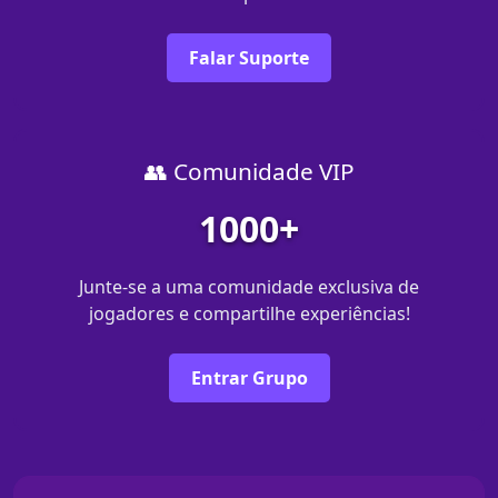
Falar Suporte
👥 Comunidade VIP
1000+
Junte-se a uma comunidade exclusiva de
jogadores e compartilhe experiências!
Entrar Grupo