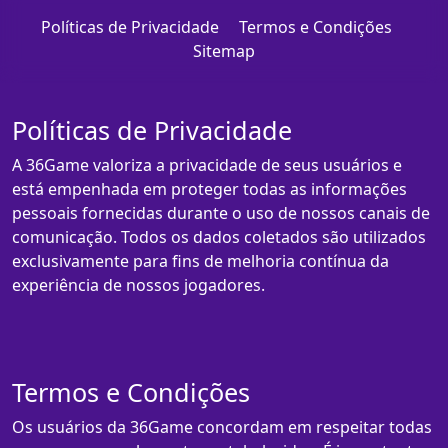
Políticas de Privacidade
Termos e Condições
Sitemap
Políticas de Privacidade
A 36Game valoriza a privacidade de seus usuários e
está empenhada em proteger todas as informações
pessoais fornecidas durante o uso de nossos canais de
comunicação. Todos os dados coletados são utilizados
exclusivamente para fins de melhoria contínua da
experiência de nossos jogadores.
Termos e Condições
Os usuários da 36Game concordam em respeitar todas