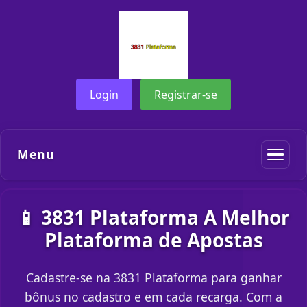
Login
Registrar-se
Menu
📱 3831 Plataforma A Melhor
Plataforma de Apostas
Cadastre-se na 3831 Plataforma para ganhar
bônus no cadastro e em cada recarga. Com a