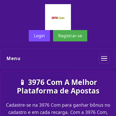
Login
Registrar-se
Menu
📱 3976 Com A Melhor
Plataforma de Apostas
Cadastre-se na 3976 Com para ganhar bônus no
cadastro e em cada recarga. Com a 3976 Com,