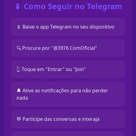
📱 Como Seguir no Telegram
📱 Baixe o app Telegram no seu dispositivo
🔍 Procure por "@3976 ComOficial"
👆 Toque em "Entrar" ou "Join"
🔔 Ative as notificações para não perder
nada
💬 Participe das conversas e interaja