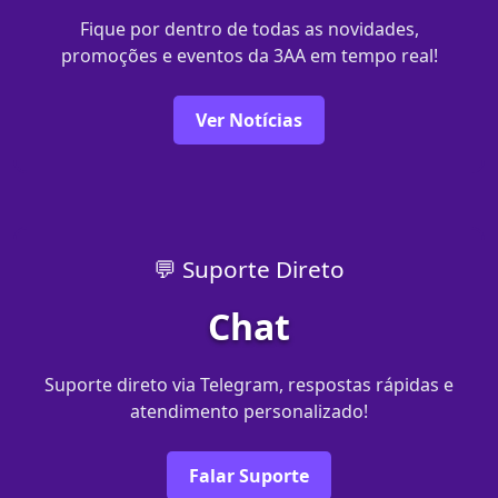
Fique por dentro de todas as novidades,
promoções e eventos da 3AA em tempo real!
Ver Notícias
💬 Suporte Direto
Chat
Suporte direto via Telegram, respostas rápidas e
atendimento personalizado!
Falar Suporte