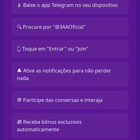
📱 Baixe o app Telegram no seu dispositivo
🔍 Procure por "@3AAOficial"
👆 Toque em "Entrar" ou "Join"
🔔 Ative as notificações para não perder
nada
💬 Participe das conversas e interaja
🎁 Receba bônus exclusivos
automaticamente