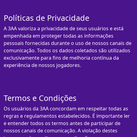
Políticas de Privacidade
A 3AA valoriza a privacidade de seus usuários e está
empenhada em proteger todas as informações
pessoais fornecidas durante o uso de nossos canais de
comunicação. Todos os dados coletados são utilizados
exclusivamente para fins de melhoria contínua da
experiência de nossos jogadores.
Termos e Condições
Os usuários da 3AA concordam em respeitar todas as
regras e regulamentos estabelecidos. É importante ler
e entender todos os termos antes de participar de
nossos canais de comunicação. A violação destes