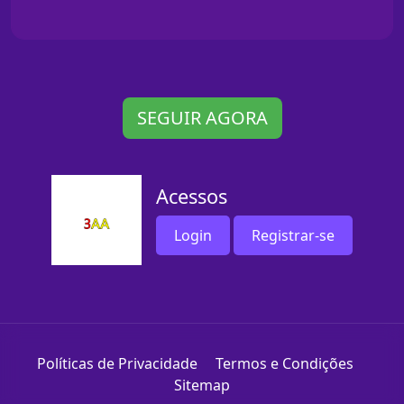
SEGUIR AGORA
Acessos
Login
Registrar-se
Políticas de Privacidade
Termos e Condições
Sitemap