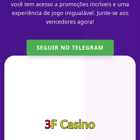
você tem acesso a promoções incríveis e uma
experiência de jogo inigualável. Junte-se aos
vencedores agora!
SEGUIR NO TELEGRAM