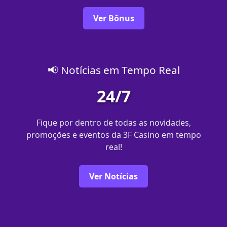
Ver Bônus
📢 Notícias em Tempo Real
24/7
Fique por dentro de todas as novidades,
promoções e eventos da 3F Casino em tempo
real!
Ver Notícias