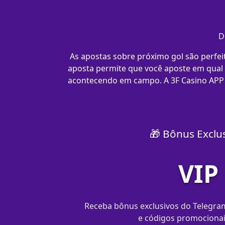
D
As apostas sobre próximo gol são perfei
aposta permite que você aposte em qua
acontecendo em campo. A 3F Casino APP o
🎁 Bônus Exclu
VIP
Receba bônus exclusivos do Telegra
e códigos promocionai