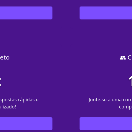
reto
👥 
t
espostas rápidas e
Junte-se a uma com
lizado!
compa
e