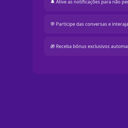
🔔 Ative as notificações para não p
💬 Participe das conversas e interaj
🎁 Receba bônus exclusivos autom