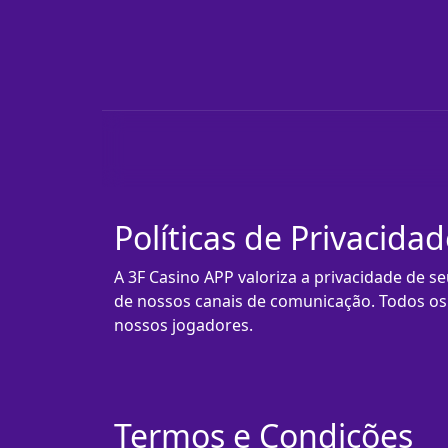
Políticas de Privacida
A 3F Casino APP valoriza a privacidade de 
de nossos canais de comunicação. Todos os 
nossos jogadores.
Termos e Condições