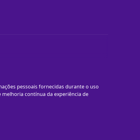
rmações pessoais fornecidas durante o uso
e melhoria contínua da experiência de