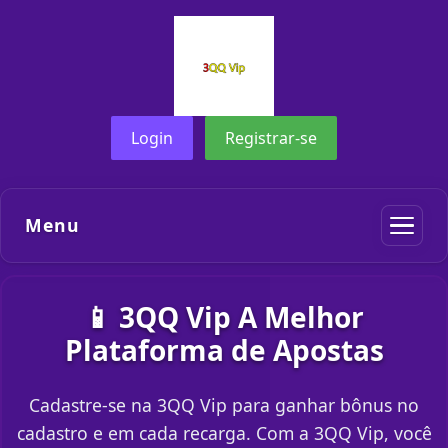
Login
Registrar-se
Menu
📱 3QQ Vip A Melhor
Plataforma de Apostas
Cadastre-se na 3QQ Vip para ganhar bônus no
cadastro e em cada recarga. Com a 3QQ Vip, você