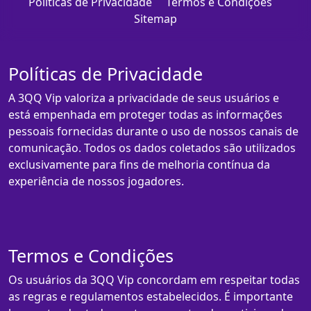
Políticas de Privacidade
Termos e Condições
Sitemap
Políticas de Privacidade
A 3QQ Vip valoriza a privacidade de seus usuários e
está empenhada em proteger todas as informações
pessoais fornecidas durante o uso de nossos canais de
comunicação. Todos os dados coletados são utilizados
exclusivamente para fins de melhoria contínua da
experiência de nossos jogadores.
Termos e Condições
Os usuários da 3QQ Vip concordam em respeitar todas
as regras e regulamentos estabelecidos. É importante