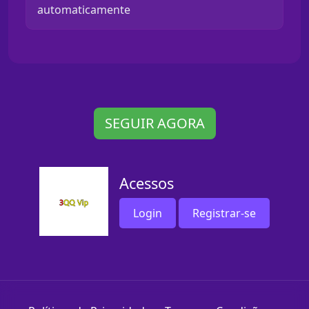
automaticamente
SEGUIR AGORA
Acessos
Login
Registrar-se