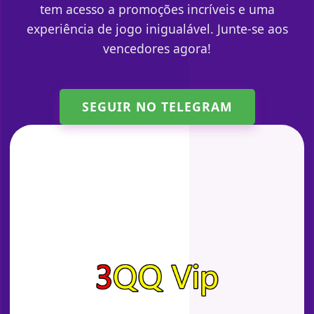
tem acesso a promoções incríveis e uma
experiência de jogo inigualável. Junte-se aos
vencedores agora!
SEGUIR NO TELEGRAM