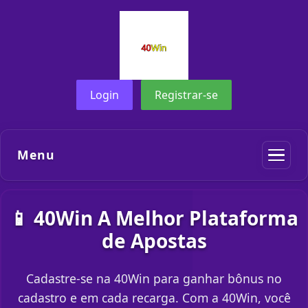
Login
Registrar-se
Menu
📱 40Win A Melhor Plataforma
de Apostas
Cadastre-se na 40Win para ganhar bônus no
cadastro e em cada recarga. Com a 40Win, você