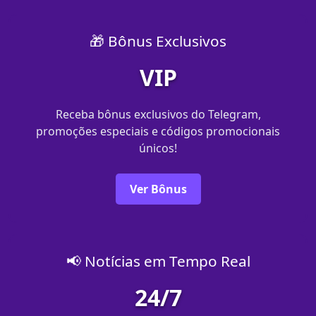
🎁 Bônus Exclusivos
VIP
Receba bônus exclusivos do Telegram,
promoções especiais e códigos promocionais
únicos!
Ver Bônus
📢 Notícias em Tempo Real
24/7