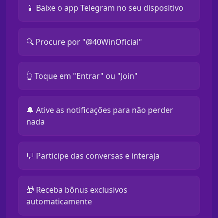
📱 Baixe o app Telegram no seu dispositivo
🔍 Procure por "@40WinOficial"
👆 Toque em "Entrar" ou "Join"
🔔 Ative as notificações para não perder
nada
💬 Participe das conversas e interaja
🎁 Receba bônus exclusivos
automaticamente