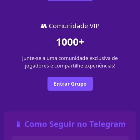
👥 Comunidade VIP
1000+
Junte-se a uma comunidade exclusiva de
jogadores e compartilhe experiências!
Entrar Grupo
📱 Como Seguir no Telegram