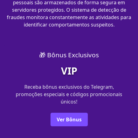
pessoais são armazenados de forma segura em
servidores protegidos. O sistema de detecção de
fraudes monitora constantemente as atividades para
identificar comportamentos suspeitos.
🎁 Bônus Exclusivos
VIP
Receba bônus exclusivos do Telegram,
promoções especiais e códigos promocionais
únicos!
Ver Bônus