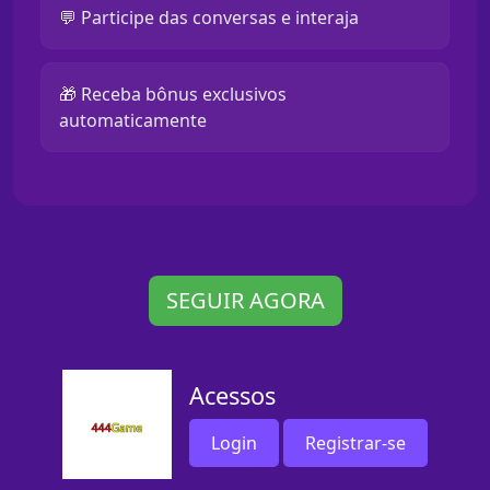
💬 Participe das conversas e interaja
🎁 Receba bônus exclusivos
automaticamente
SEGUIR AGORA
Acessos
Login
Registrar-se