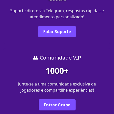
Suporte direto via Telegram, respostas rápidas e
atendimento personalizado!
Falar Suporte
👥 Comunidade VIP
1000+
Junte-se a uma comunidade exclusiva de
jogadores e compartilhe experiências!
Entrar Grupo