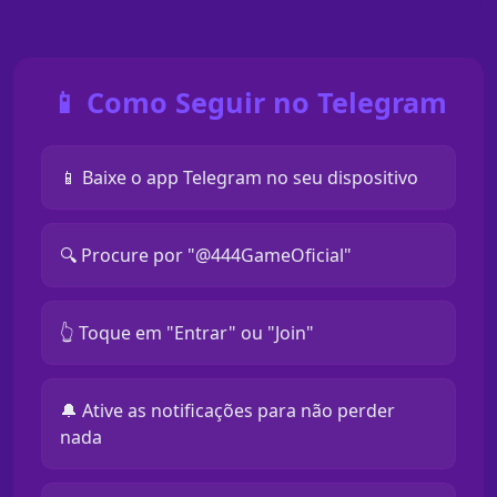
📱 Como Seguir no Telegram
📱 Baixe o app Telegram no seu dispositivo
🔍 Procure por "@444GameOficial"
👆 Toque em "Entrar" ou "Join"
🔔 Ative as notificações para não perder
nada