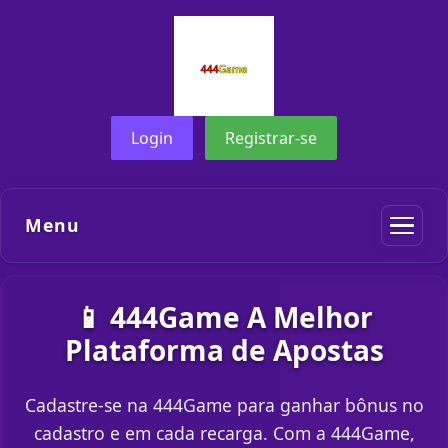
Login
Registrar-se
Menu
📱 444Game A Melhor
Plataforma de Apostas
Cadastre-se na 444Game para ganhar bônus no
cadastro e em cada recarga. Com a 444Game,