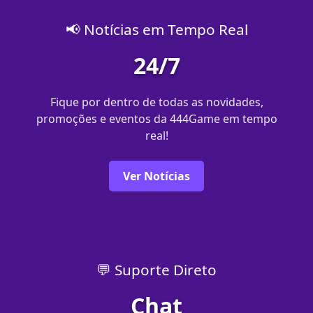
📢 Notícias em Tempo Real
24/7
Fique por dentro de todas as novidades,
promoções e eventos da 444Game em tempo
real!
Ver Notícias
💬 Suporte Direto
Chat