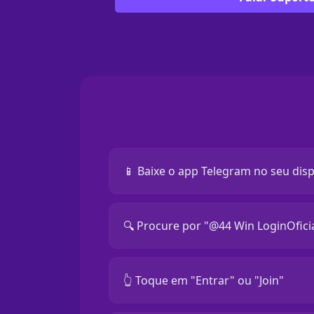
📱 Baixe o app Telegram no seu disp
🔍 Procure por "@44 Win LoginOfici
👆 Toque em "Entrar" ou "Join"