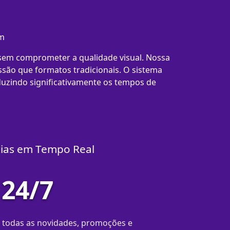
am
em comprometer a qualidade visual. Nossa
ão que formatos tradicionais. O sistema
duzindo significativamente os tempos de
cias em Tempo Real
24/7
e todas as novidades, promoções e