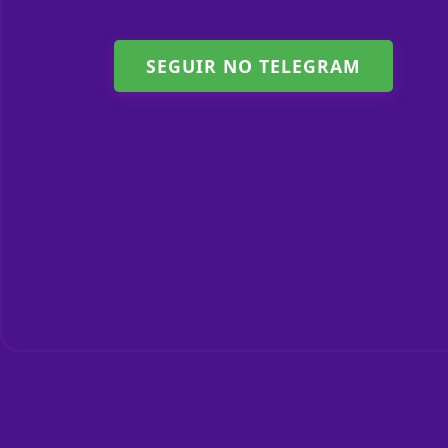
SEGUIR NO TELEGRAM