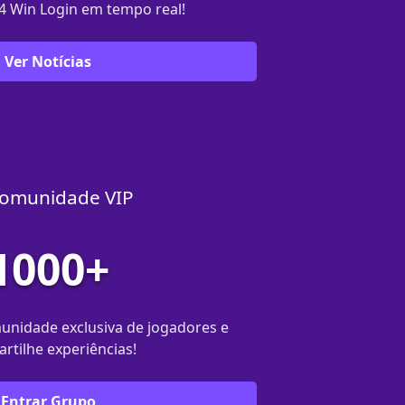
4 Win Login em tempo real!
Ver Notícias
Comunidade VIP
1000+
unidade exclusiva de jogadores e
rtilhe experiências!
Entrar Grupo