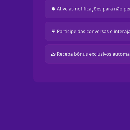
🔔 Ative as notificações para não p
💬 Participe das conversas e interaj
🎁 Receba bônus exclusivos autom