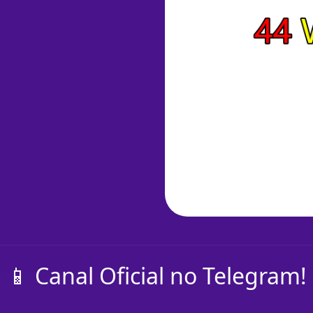
📱 Canal Oficial no Telegram!