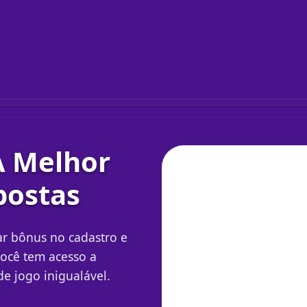
A Melhor
postas
ar bônus no cadastro e
você tem acesso a
e jogo inigualável.