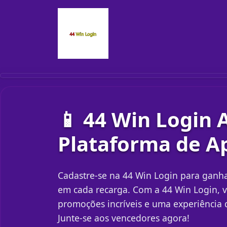
📱 44 Win Login 
Plataforma de A
Cadastre-se na 44 Win Login para ganh
em cada recarga. Com a 44 Win Login, 
promoções incríveis e uma experiência d
Junte-se aos vencedores agora!