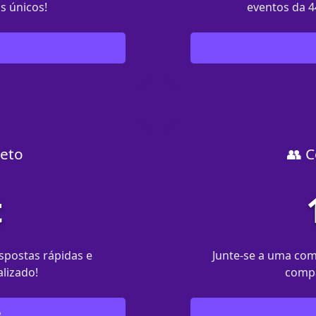
s únicos!
eventos da 4
reto
👥 
t
espostas rápidas e
Junte-se a uma com
lizado!
compa
e