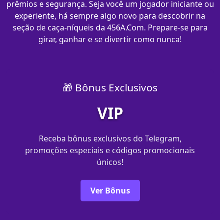
prêmios e segurança. Seja você um jogador iniciante ou
experiente, há sempre algo novo para descobrir na
seção de caça-níqueis da 456A.Com. Prepare-se para
girar, ganhar e se divertir como nunca!
🎁 Bônus Exclusivos
VIP
Receba bônus exclusivos do Telegram,
promoções especiais e códigos promocionais
únicos!
Ver Bônus