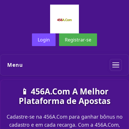
Login
Registrar-se
Menu
📱 456A.Com A Melhor
Plataforma de Apostas
Cadastre-se na 456A.Com para ganhar bônus no
cadastro e em cada recarga. Com a 456A.Com,