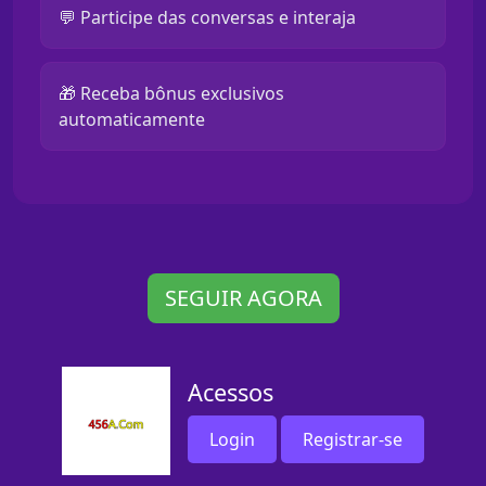
💬 Participe das conversas e interaja
🎁 Receba bônus exclusivos
automaticamente
SEGUIR AGORA
Acessos
Login
Registrar-se