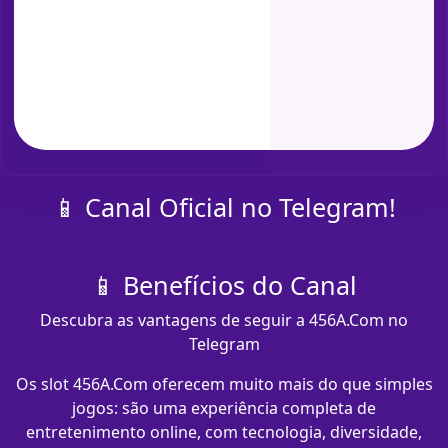
📱 Canal Oficial no Telegram!
📱 Benefícios do Canal
Descubra as vantagens de seguir a 456A.Com no
Telegram
Os slot 456A.Com oferecem muito mais do que simples
jogos: são uma experiência completa de
entretenimento online, com tecnologia, diversidade,