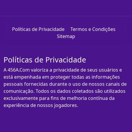
Políticas de Privacidade
Termos e Condições
Sitemap
Políticas de Privacidade
A 456A.Com valoriza a privacidade de seus usuários e
está empenhada em proteger todas as informações
pessoais fornecidas durante o uso de nossos canais de
comunicação. Todos os dados coletados são utilizados
exclusivamente para fins de melhoria contínua da
experiência de nossos jogadores.