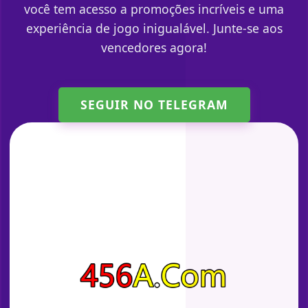
você tem acesso a promoções incríveis e uma
experiência de jogo inigualável. Junte-se aos
vencedores agora!
SEGUIR NO TELEGRAM