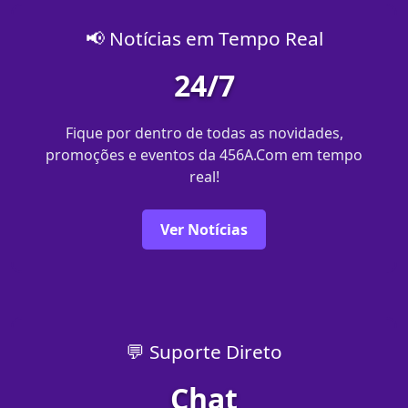
📢 Notícias em Tempo Real
24/7
Fique por dentro de todas as novidades,
promoções e eventos da 456A.Com em tempo
real!
Ver Notícias
💬 Suporte Direto
Chat