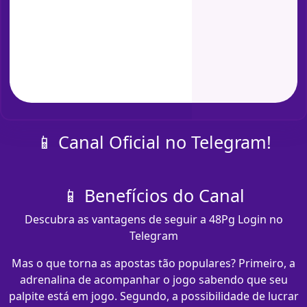
📱 Canal Oficial no Telegram!
📱 Benefícios do Canal
Descubra as vantagens de seguir a 48Pg Login no
Telegram
Mas o que torna as apostas tão populares? Primeiro, a
adrenalina de acompanhar o jogo sabendo que seu
palpite está em jogo. Segundo, a possibilidade de lucrar