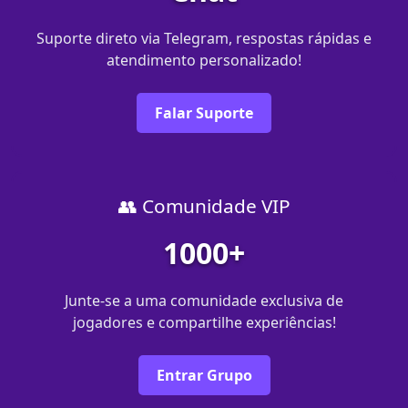
Suporte direto via Telegram, respostas rápidas e
atendimento personalizado!
Falar Suporte
👥 Comunidade VIP
1000+
Junte-se a uma comunidade exclusiva de
jogadores e compartilhe experiências!
Entrar Grupo